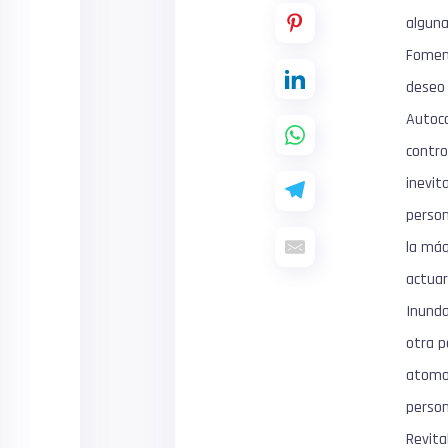
alguna
Foment
deseo 
Autoco
contro
inevit
person
la máq
actuar
Inunda
otra p
atomos
person
Revita