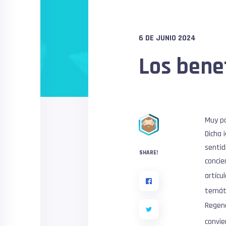
6 DE JUNIO 2024
Los bene
Muy po
Dicha 
sentid
SHARE!
concie
artícu
temáti
Regene
convie