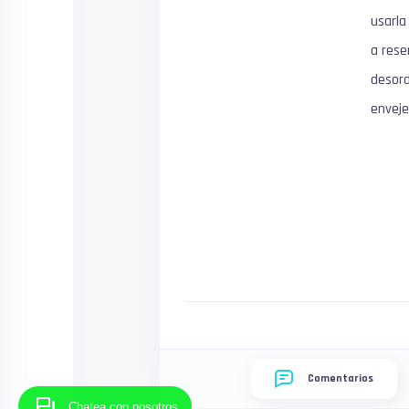
usarla
a rese
desord
enveje
Comentarios
Chatea con nosotros