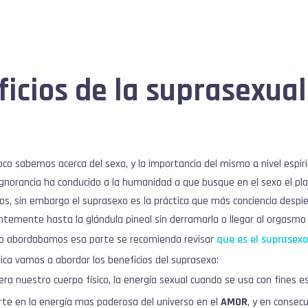
ficios de la suprasexua
co sabemos acerca del sexo, y la importancia del mismo a nivel espiri
ignorancia ha conducido a la humanidad a que busque en el sexo el pl
os, sin embargo el suprasexo es la práctica que más conciencia despier
ntemente hasta la glándula pineal sin derramarla o llegar al orgasmo e
lo abordabamos esa parte se recomienda revisar
que es el suprasexo
ca vamos a abordar los beneficios del suprasexo:
ra nuestro cuerpo físico, la energía sexual cuando se usa con fines es
rte en la energía mas poderosa del universo en el
AMOR
, y en consecu