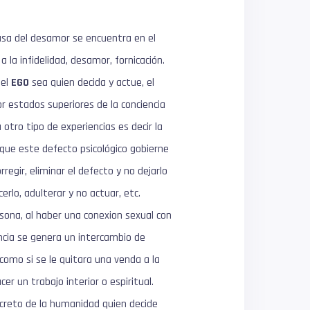
ausa del desamor se encuentra en el
 la infidelidad, desamor, fornicación.
 el
EGO
sea quien decida y actue, el
or estados superiores de la conciencia
 otro tipo de experiencias es decir la
 que este defecto psicológico gobierne
egir, eliminar el defecto y no dejarlo
erlo, adulterar y no actuar, etc.
rsona, al haber una conexion sexual con
encia se genera un intercambio de
como si se le quitara una venda a la
r un trabajo interior o espiritual.
ecreto de la humanidad quien decide