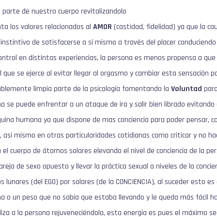
 parte de nuestro cuerpo revitalizandolo
a los valores relacionados al
AMOR
(castidad, fidelidad) ya que la c
instintivo de satisfacerse a sí mismo a través del placer conduciendo a
ntrol en distintas experiencias, la persona es menos propensa a que
l que se ejerce al evitar llegar al orgasmo y cambiar esta sensación p
ablemente limpia parte de la psicología fomentando la
Voluntad
para
a se puede enfrentar a un ataque de ira y salir bien librado evitando
uina humana ya que dispone de mas conciencia para poder pensar, corr
, así mismo en otras particularidades cotidianas como criticar y no hac
 el cuerpo de átomos solares elevando el nivel de conciencia de la pe
areja de sexo opuesto y llevar la práctica sexual a niveles de la conci
 lunares (del EGO) por solares (de la CONCIENCIA), al suceder esto es 
a o un peso que no sabia que estaba llevando y le queda más fácil hace
liza a la persona rejuveneciéndola, esta energía es pues el máximo s